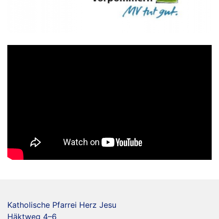
Katholische Pfarrei Herz Jesu
Häktweg 4–6