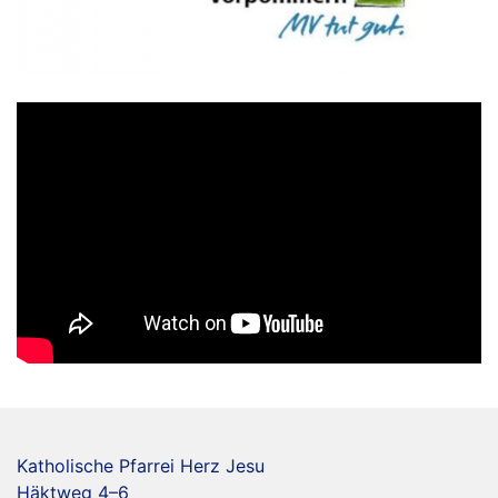
Katholische Pfarrei Herz Jesu
Häktweg 4–6