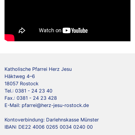
Katholische Pfarrei Herz Jesu
Häktweg 4–6
18057 Rostock
Tel.: 0381 - 24 23 40
Fax.: 0381 - 24 23 428
E-Mail:
pfarrei@herz-jesu-rostock.de
Kontoverbindung: Darlehnskasse Münster
IBAN: DE22 4006 0265 0034 0240 00